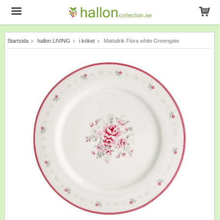
Startsida
hallon LIVING
i köket
Mattallrik Flora white Greengate
Produkten har blivit tillagd i varukorgen