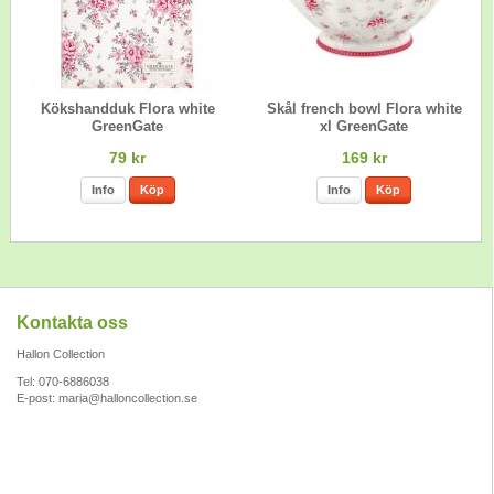
Kökshandduk Flora white
Skål french bowl Flora white
GreenGate
xl GreenGate
79 kr
169 kr
Info
Köp
Info
Köp
Kontakta oss
Hallon Collection
Tel: 070-6886038
E-post:
maria@halloncollection.se