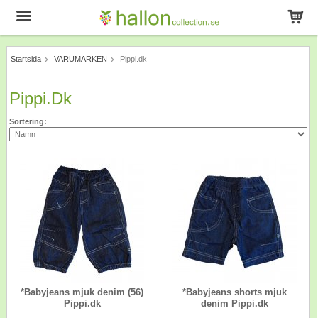
Startsida
VARUMÄRKEN
Pippi.dk
Produkten har blivit tillagd i varukorgen
Pippi.dk
Sortering:
*Babyjeans mjuk denim (56)
*Babyjeans shorts mjuk
Pippi.dk
denim Pippi.dk