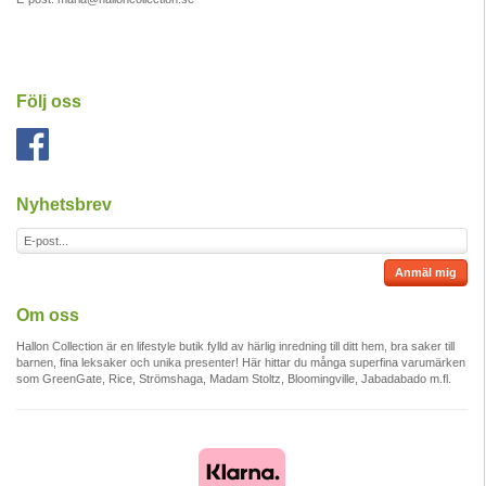
Följ oss
Nyhetsbrev
Anmäl mig
Om oss
Hallon Collection är en lifestyle butik fylld av härlig inredning till ditt hem, bra saker till
barnen, fina leksaker och unika presenter! Här hittar du många superfina varumärken
som GreenGate, Rice, Strömshaga, Madam Stoltz, Bloomingville, Jabadabado m.fl.