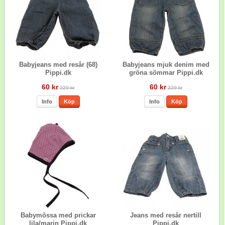
Babyjeans med resår (68)
Babyjeans mjuk denim med
Pippi.dk
gröna sömmar Pippi.dk
60 kr
60 kr
229 kr
229 kr
Info
Köp
Info
Köp
Babymössa med prickar
Jeans med resår nertill
lila/marin Pippi.dk
Pippi.dk