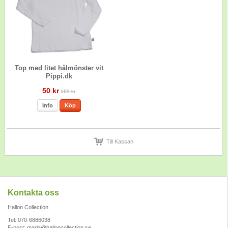
Top med litet hålmönster vit
Pippi.dk
50 kr
169 kr
Info
Köp
Till Kassan
Kontakta oss
Hallon Collection
Tel: 070-6886038
E-post:
maria@halloncollection.se