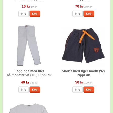
10 kr
70 kr
59 kr
249 kr
Info
Köp
Info
Köp
Leggings med litet
Shorts med tiger marin (92)
hålmönster vit (116) Pippi.dk
Pippi.dk
40 kr
50 kr
139 kr
199 kr
Info
Köp
Info
Köp