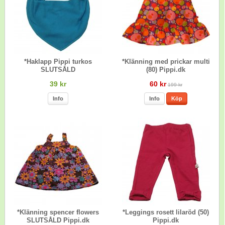
*Haklapp Pippi turkos
*Klänning med prickar multi
SLUTSÅLD
(80) Pippi.dk
39 kr
60 kr
199 kr
Info
Info
Köp
*Klänning spencer flowers
*Leggings rosett lilaröd (50)
SLUTSÅLD Pippi.dk
Pippi.dk