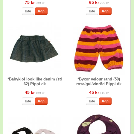
75 kr
65 kr
259 kr
229 kr
Info
Köp
Info
Köp
*Babykjol look like denim (stl
*Byxor velour rand (50)
62) Pippi.dk
rosa/gul/vinröd Pippi.dk
45 kr
45 kr
159 kr
149 kr
Info
Köp
Info
Köp