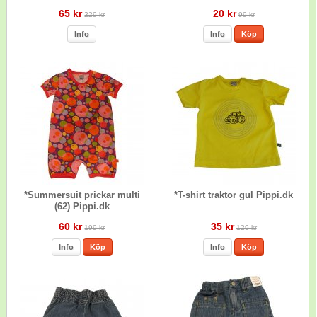
65 kr
20 kr
229 kr
99 kr
Info
Info
Köp
*Summersuit prickar multi
*T-shirt traktor gul Pippi.dk
(62) Pippi.dk
60 kr
35 kr
199 kr
129 kr
Info
Köp
Info
Köp