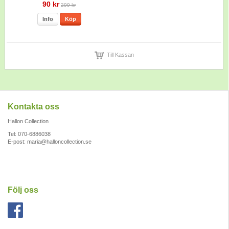
90 kr
299 kr
Info
Köp
Till Kassan
Kontakta oss
Hallon Collection
Tel: 070-6886038
E-post:
maria@halloncollection.se
Följ oss