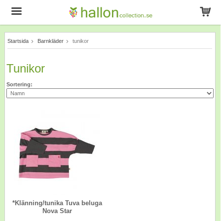
Startsida
Barnkläder
tunikor
Produkten har blivit tillagd i varukorgen
Tunikor
Sortering:
*Klänning/tunika Tuva beluga
Nova Star