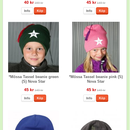
40 kr
45 kr
169 kr
149 kr
Info
Köp
Info
Köp
*Mössa Tassel beanie green
*Mössa Tassel beanie pink (S)
(S) Nova Star
Nova Star
45 kr
45 kr
149 kr
149 kr
Info
Köp
Info
Köp