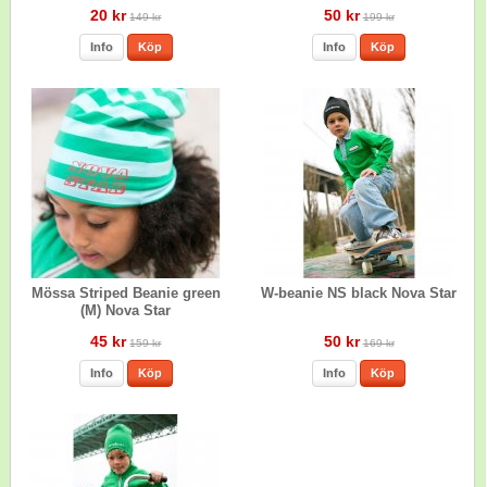
20 kr
50 kr
149 kr
199 kr
Info
Köp
Info
Köp
Mössa Striped Beanie green
W-beanie NS black Nova Star
(M) Nova Star
45 kr
50 kr
159 kr
169 kr
Info
Köp
Info
Köp