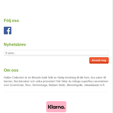
Följ oss
Nyhetsbrev
Anmäl mig
Om oss
Hallon Collection är en lifestyle butik fylld av härlig inredning till ditt hem, bra saker till
barnen, fina leksaker och unika presenter! Här hittar du många superfina varumärken
som GreenGate, Rice, Strömshaga, Madam Stoltz, Bloomingville, Jabadabado m.fl.