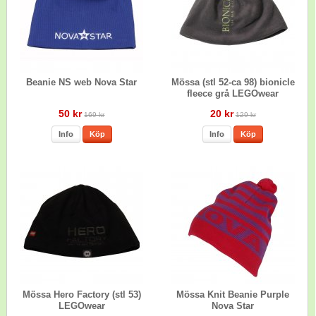
Beanie NS web Nova Star
Mössa (stl 52-ca 98) bionicle
fleece grå LEGOwear
50 kr
20 kr
169 kr
129 kr
Info
Köp
Info
Köp
Mössa Hero Factory (stl 53)
Mössa Knit Beanie Purple
LEGOwear
Nova Star