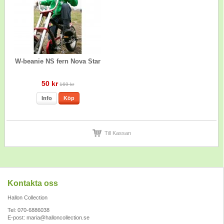
W-beanie NS fern Nova Star
50 kr
169 kr
Info
Köp
Till Kassan
Kontakta oss
Hallon Collection
Tel: 070-6886038
E-post:
maria@halloncollection.se