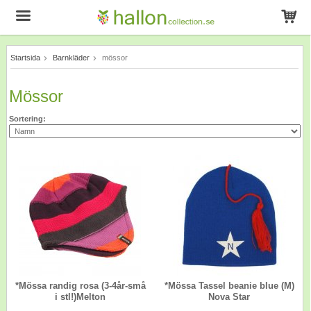
Startsida
Barnkläder
mössor
Produkten har blivit tillagd i varukorgen
Mössor
Sortering:
*Mössa randig rosa (3-4år-små
*Mössa Tassel beanie blue (M)
i stl!)Melton
Nova Star