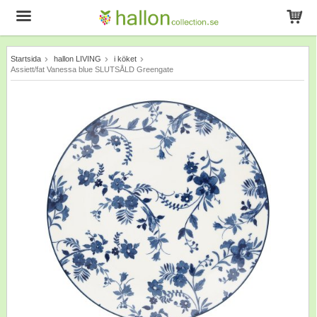
Startsida
hallon LIVING
i köket
Produkten har blivit tillagd i varukorgen
Assiett/fat Vanessa blue SLUTSÅLD Greengate