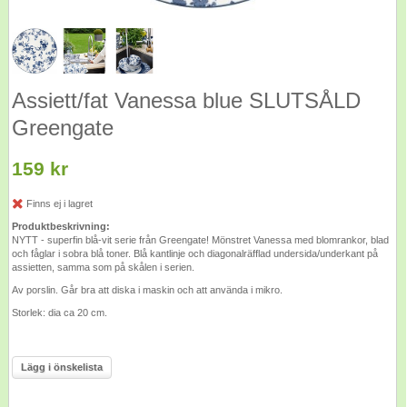
Assiett/fat Vanessa blue SLUTSÅLD
Greengate
159 kr
Finns ej i lagret
Produktbeskrivning:
NYTT - superfin blå-vit serie från Greengate! Mönstret Vanessa med blomrankor, blad
och fåglar i sobra blå toner. Blå kantlinje och diagonalräfflad undersida/underkant på
assietten, samma som på skålen i serien.
Av porslin. Går bra att diska i maskin och att använda i mikro.
Storlek: dia ca 20 cm.
Lägg i önskelista