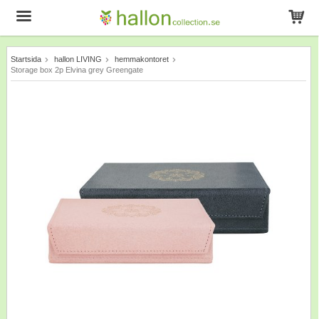
Startsida
hallon LIVING
hemmakontoret
Produkten har blivit tillagd i varukorgen
Storage box 2p Elvina grey Greengate