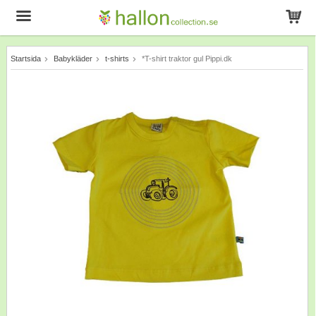
Startsida
Babykläder
t-shirts
*T-shirt traktor gul Pippi.dk
Produkten har blivit tillagd i varukorgen