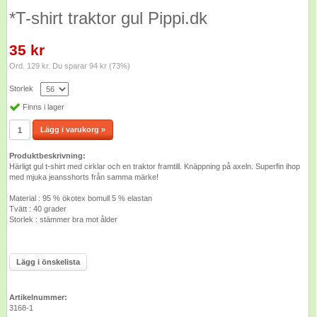
*T-shirt traktor gul Pippi.dk
35 kr
Ord. 129 kr. Du sparar 94 kr (73%)
Storlek
Finns i lager
Lägg i varukorg »
Produktbeskrivning:
Härligt gul t-shirt med cirklar och en traktor framtill. Knäppning på axeln. Superfin ihop
med mjuka jeansshorts från samma märke!
Material : 95 % ökotex bomull 5 % elastan
Tvätt : 40 grader
Storlek : stämmer bra mot ålder
Lägg i önskelista
Artikelnummer:
3168-1