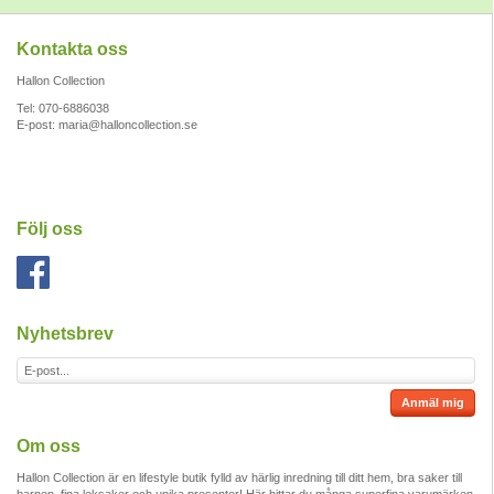
Kontakta oss
Hallon Collection
Tel: 070-6886038
E-post:
maria@halloncollection.se
Följ oss
Nyhetsbrev
Anmäl mig
Om oss
Hallon Collection är en lifestyle butik fylld av härlig inredning till ditt hem, bra saker till
barnen, fina leksaker och unika presenter! Här hittar du många superfina varumärken