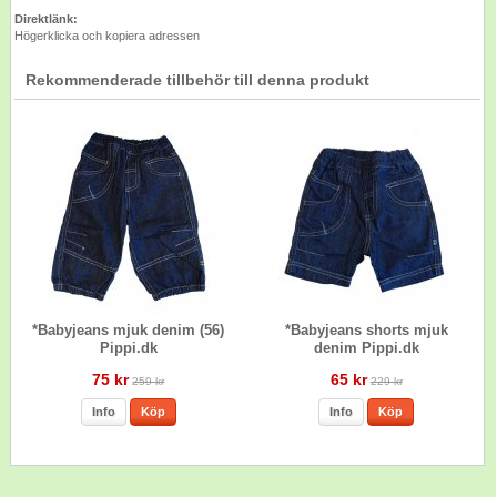
Direktlänk:
Högerklicka och kopiera adressen
Rekommenderade tillbehör till denna produkt
*Babyjeans mjuk denim (56)
*Babyjeans shorts mjuk
Pippi.dk
denim Pippi.dk
75 kr
65 kr
259 kr
229 kr
Info
Köp
Info
Köp