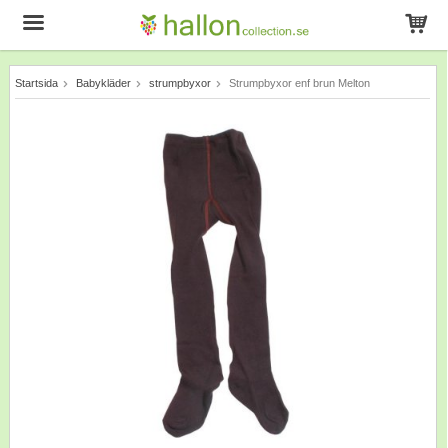
Startsida
Babykläder
strumpbyxor
Strumpbyxor enf brun Melton
Produkten har blivit tillagd i varukorgen