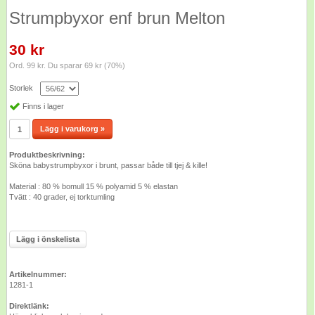
Strumpbyxor enf brun Melton
30 kr
Ord. 99 kr. Du sparar 69 kr (70%)
Storlek
Finns i lager
Lägg i varukorg »
Produktbeskrivning:
Sköna babystrumpbyxor i brunt, passar både till tjej & kille!
Material : 80 % bomull 15 % polyamid 5 % elastan
Tvätt : 40 grader, ej torktumling
Lägg i önskelista
Artikelnummer:
1281-1
Direktlänk: