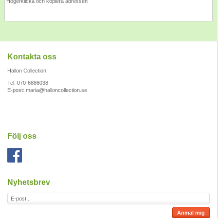
Högerklicka och kopiera adressen
Kontakta oss
Hallon Collection
Tel: 070-6886038
E-post:
maria@halloncollection.se
Följ oss
Nyhetsbrev
Anmäl mig