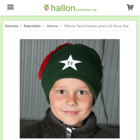
Startsida
Babykläder
mössor
*Mössa Tassel beanie green (S) Nova Star
Produkten har blivit tillagd i varukorgen