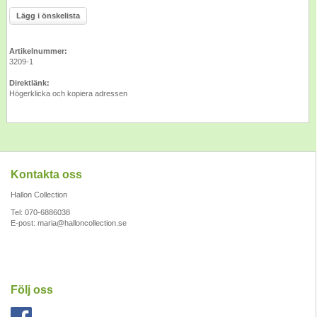
Lägg i önskelista
Artikelnummer:
3209-1
Direktlänk:
Högerklicka och kopiera adressen
Kontakta oss
Hallon Collection
Tel: 070-6886038
E-post:
maria@halloncollection.se
Följ oss