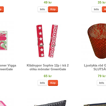
49 kr
35 kr
p
Info
Köp
Info
ioner Vigga
Klädnypor Sophie 12p i trä 2
Ljuslykta röd 
reenGate
olika mönster GreenGate
SLUTSÅ
65 kr
79 kr
Info
Köp
Info