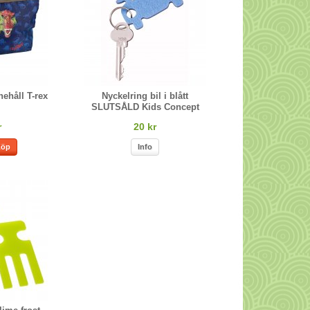
ehåll T-rex
Nyckelring bil i blått
SLUTSÅLD Kids Concept
r
20 kr
Köp
Info