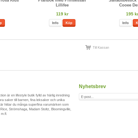
 rosa Kids
Plånbok med Prinsessan
Salladsbestick 
Lillifee
Cooee De
119 kr
195 k
p
Info
Köp
Info
Till Kassan
Nyhetsbrev
tion är en lifestyle butik fylld av härlig inredning
, bra saker till barnen, fina leksaker och unika
Här hittar du många superfina varumärken som
Rice, Strömshaga, Madam Stoltz, Bloomingville,
 m.fl.