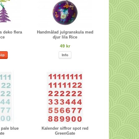
s deko flera
Handmålad julgranskula med
ice
djur lila Rice
49 kr
Köp
Info
 pale blue
Kalender siffror spot red
te
GreenGate