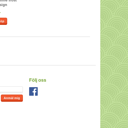
lime frost
sign
r
Köp
Följ oss
Anmäl mig