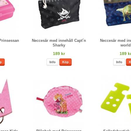
Prinsessan
Neccesär med innehåll Capt´n
Neccesär med inn
Sharky
world
189 kr
189 k
p
Info
Köp
Info