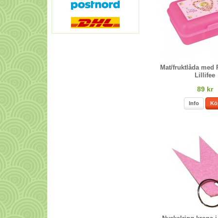
Mat/fruktlåda med 
Lillifee
89 kr
Info
Kö