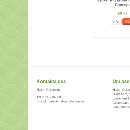
Nyckelring krona i
Concept
20 kr
Info
Kö
Kontakta oss
Om oss
Hallon Collection
Hallon Collec
till ditt hem
Tel: 070-6886038
presenter! 
E-post:
maria@halloncollection.se
GreenGate, 
Jabadabado