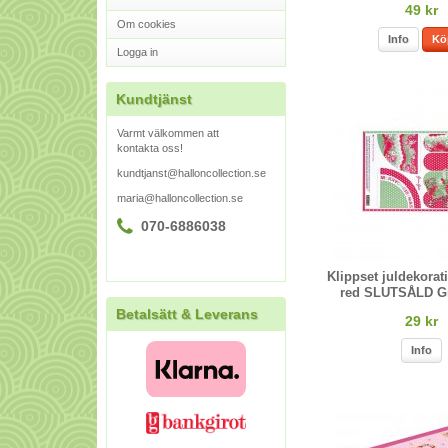
49 kr
Om cookies
Info
Kö
Logga in
Kundtjänst
Varmt välkommen att
kontakta oss!
kundtjanst@halloncollection.se
maria@halloncollection.se
070-6886038
Klippset juldekorat
red SLUTSÅLD G
Betalsätt & Leverans
29 kr
Info