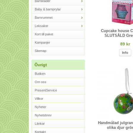
Barnkläder
Baby & barnprylar
Barnrummet
Leksaker
Cupcake house C
Kort till paket
SLUTSÅLD Gre
Kampanjer
89 kr
Sitemap
Info
Övrigt
Butiken
Om oss
PresentService
Villkor
Nyheter
Nyhetsbrev
Handmålad julgra
Länkar
olika djur grö
Kontakt