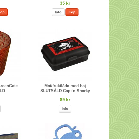
35 kr
Köp
Info
Köp
GreenGate
Mat/fruktlåda med haj
LD
SLUTSÅLD Capt´n Sharky
89 kr
Info