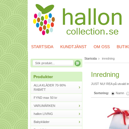
STARTSIDA
KUNDTJÄNST
OM OSS
BUTIK
Startsida
inredning
Inredning
Produkter
JUST NU! REA på utvald in
ALLA KLÄDER 70-90%
RABATT
Sortering:
Namn
FYND max 50 kr
VARUMÄRKEN
hallon LIVING
Babykläder