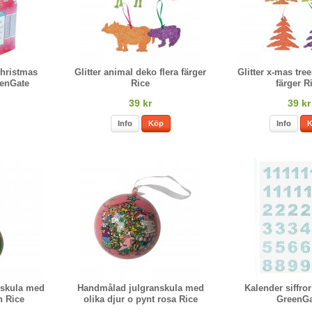
hristmas
Glitter animal deko flera färger
Glitter x-mas tree
enGate
Rice
färger R
39 kr
39 kr
Info
Köp
Info
nskula med
Handmålad julgranskula med
Kalender siffror
n Rice
olika djur o pynt rosa Rice
GreenGa