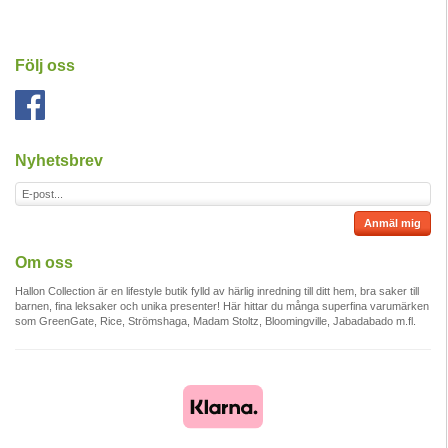
Följ oss
Nyhetsbrev
Anmäl mig
Om oss
Hallon Collection är en lifestyle butik fylld av härlig inredning till ditt hem, bra saker till
barnen, fina leksaker och unika presenter! Här hittar du många superfina varumärken
som GreenGate, Rice, Strömshaga, Madam Stoltz, Bloomingville, Jabadabado m.fl.