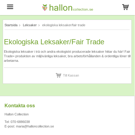
Startsida
Leksaker
ekologiska leksaker/fair trade
Produkten har blivit tillagd i varukorgen
Ekologiska Leksaker/fair Trade
Ekologiska leksaker i trä och andra ekologiskt producerade leksaker hittar du här! Fair
Trade= produktion av miljövänliga leksaker, bra arbetsförhållanden & ordentliga löner till
arbetarna.
Till Kassan
Kontakta oss
Hallon Collection
Tel: 070-6886038
E-post:
maria@halloncollection.se