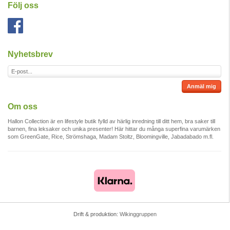
Följ oss
Nyhetsbrev
Anmäl mig
Om oss
Hallon Collection är en lifestyle butik fylld av härlig inredning till ditt hem, bra saker till
barnen, fina leksaker och unika presenter! Här hittar du många superfina varumärken
som GreenGate, Rice, Strömshaga, Madam Stoltz, Bloomingville, Jabadabado m.fl.
Drift & produktion:
Wikinggruppen