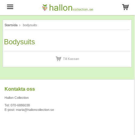
Startsida
bodysuits
Produkten har blivit tillagd i varukorgen
Bodysuits
Till Kassan
Kontakta oss
Hallon Collection
Tel: 070-6886038
E-post:
maria@halloncollection.se