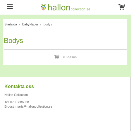
Startsida
Babykläder
bodys
Produkten har blivit tillagd i varukorgen
Bodys
Till Kassan
Kontakta oss
Hallon Collection
Tel: 070-6886038
E-post:
maria@halloncollection.se