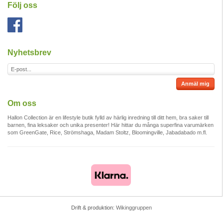
Följ oss
Nyhetsbrev
Anmäl mig
Om oss
Hallon Collection är en lifestyle butik fylld av härlig inredning till ditt hem, bra saker till
barnen, fina leksaker och unika presenter! Här hittar du många superfina varumärken
som GreenGate, Rice, Strömshaga, Madam Stoltz, Bloomingville, Jabadabado m.fl.
Drift & produktion:
Wikinggruppen